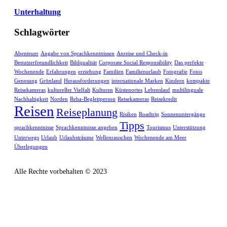
Unterhaltung
Schlagwörter
Abenteuer
Angabe von Sprachkenntnissen
Anreise und Check-in
Benutzerfreundlichkeit
Bildqualität
Corporate Social Responsibility
Das perfekte
Wochenende
Erfahrungen
erziehung
Familien
Familienurlaub
Fotografie
Fotos
Genesung
Grönland
Herausforderungen
internationale Marken
Kindern
kompakte
Reisekameras
kultureller Vielfalt
Kulturen
Küstenortes
Lebenslauf
multilinguale
Nachhaltigkeit
Norden
Reha-Begleitperson
Reisekameras
Reisekredit
Reisen
Reiseplanung
Risiken
Roadtrip
Sonnenuntergänge
Tipps
sprachkenntnisse
Sprachkenntnisse angeben
Tourismus
Unterstützung
Unterwegs
Urlaub
Urlaubsträume
Wellenrauschen
Wochenende am Meer
Überlegungen
Alle Rechte vorbehalten © 2023
Datenschutz
Impressum